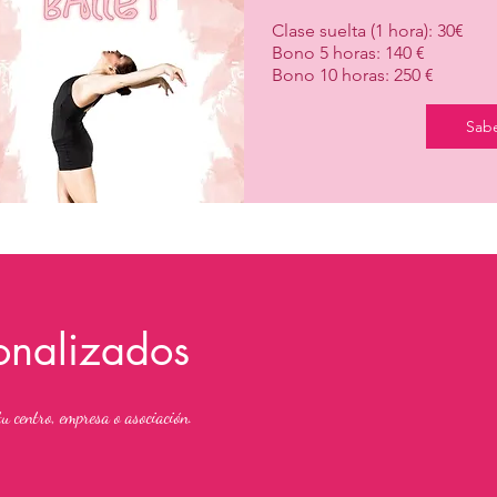
Clase suelta (1 hora): 30€
Bono 5 horas: 140 €
Bono 10 horas: 250 €
Sab
onalizados
 tu centro, empresa o asociación.