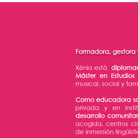
Formadora, gestora
Xènia està
diploma
Máster en Estudios
musical, social y fami
Como educadora so
privada y en insti
desarrollo comunitar
acogida, centros cív
de inmersión lingüís