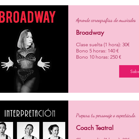
Aprende coreografías de musicales
Broadway
Clase suelta (1 hora): 30€
Bono 5 horas: 140 €
Bono 10 horas: 250 €
Sab
Prepara tu personaje o espectáculo.
Coach Teatral