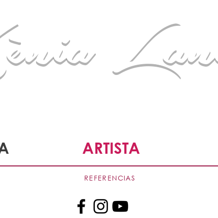
ènia Lan
s personas a desarrollar sus capacidades a través de las artes 
A
ARTISTA
REFERENCIAS