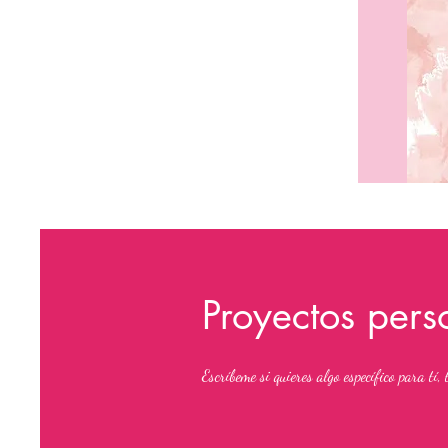
Proyectos pers
Escríbeme si quieres algo específico para tí,