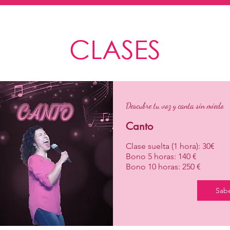
CLASES
Descubre tu voz y canta sin miedo
Canto
Clase suelta (1 hora): 30€
Bono 5 horas: 140 €
Bono 10 horas: 250 €
Sab