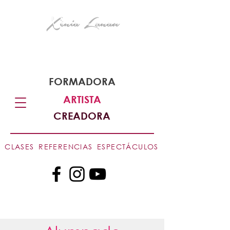
X ènia Lanau
Ayudo a las personas a desarrollar sus
capacidades a través de las artes escénicas
FORMADORA
ARTISTA
CREADORA
CLASES
REFERENCIAS
ESPECTÁCULOS